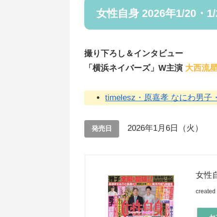
女性自身 2026年1/20・1
撮り下ろし＆インタビュー
「横浜ネイバーズ」W主演
大西流
timelesz・原嘉孝 なにわ
2026年1月6日（火）
発売日
女性自
created
セ