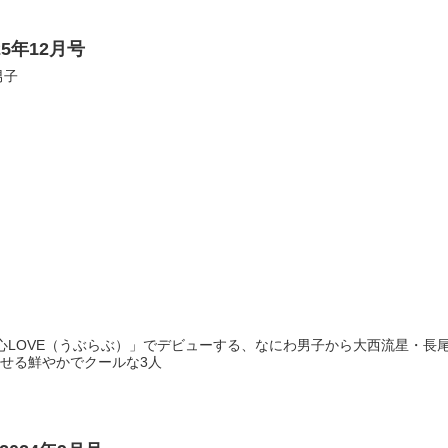
025年12月号
男子
「初心LOVE（うぶらぶ）」でデビューする、なにわ男子から大西流星・長
せる鮮やかでクールな3人