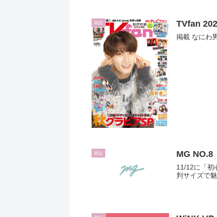
TVfan 2
雑誌
掲載 なにわ
MG NO.8
雑誌
11/12に
判サイズで魅