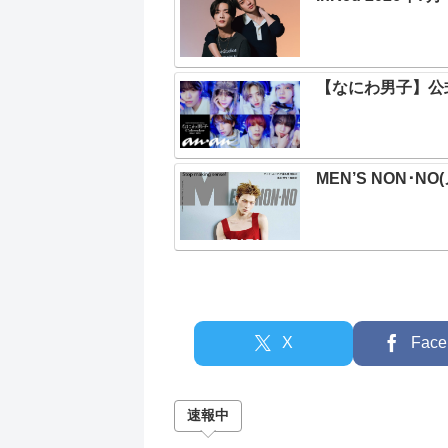
【なにわ男子】公式カ
MEN’S NON･N
X
Face
速報中