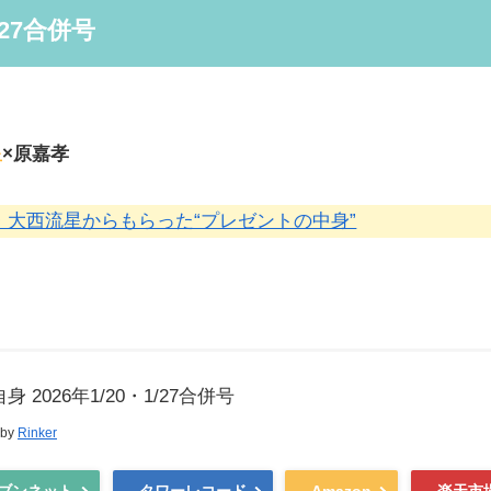
/27合併号
星
×原嘉孝
男子・大西流星からもらった“プレゼントの中身”
身 2026年1/20・1/27合併号
 by
Rinker
ブンネット
タワーレコード
Amazon
楽天市