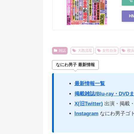
H
雑誌
大西流星
女性自身
横
なにわ男子 最新情報
最新情報一覧
掲載雑誌/Blu-ray・DVD
X(旧Twitter)
出演・掲載・
Instagram
なにわ男子ゴ