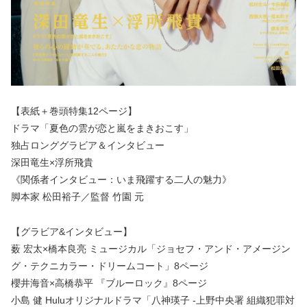
【表紙＋巻頭特集12ページ】
ドラマ「夏色の雲が恋と嵐をまきおこす」
独占ロンググラビア＆インタビュー
深田竜生×浮所飛貴
《関係者インタビュー：いま飛躍する二人の魅力》
脚本家 松田裕子／監督 竹園 元
【グラビア&インタビュー】
薮 宏太×橋本良亮 ミュージカル「ジョセフ・アンド・アメージン
グ・テクニカラー・ドリームコート」8ページ
櫻井海音×高橋恭平 『ブルーロック』8ページ
小島 健 Huluオリジナルドラマ「八神瑛子 -上野中央署 組織犯罪対