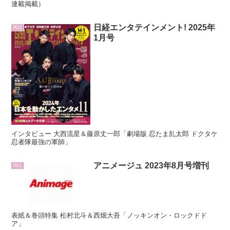
連載掲載）
日経エンタテインメント! 2025年
雑誌
1月号
インタビュー 大西流星＆藤原丈一郎「劇場版 忍たま乱太郎 ドクタケ
忍者隊最強の軍師」
アニメージュ 2023年8月号増刊
雑誌
表紙＆巻頭特集 松村北斗＆西畑大吾「ノッキンオン・ロックドド
ア」