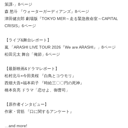
策課-」8ページ
森 愁斗 『ウォーターガーディアンズ』8ページ
津田健次郎 劇場版『TOKYO MER～走る緊急救命室～CAPITAL
CRISIS』6ページ
【ライブ&舞台レポート】
嵐 「ARASHI LIVE TOUR 2026『We are ARASHI』」8ページ
松田元太 舞台「俺節」6ページ
【最新映画&ドラマレポート】
松村北斗×今田美桜 『白鳥とコウモリ』
西畑大吾×福本莉子 『時給三〇〇円の死神』
橋本良亮 ドラマ「恋せよ、御曹司」
【原作者インタビュー】
作家・背筋 『口に関するアンケート』
…and more!