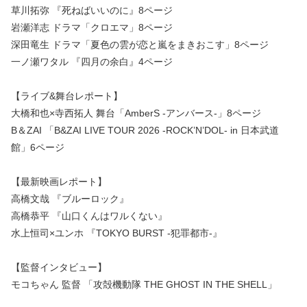
草川拓弥 『死ねばいいのに』8ページ
岩瀬洋志 ドラマ「クロエマ」8ページ
深田竜生 ドラマ「夏色の雲が恋と嵐をまきおこす」8ページ
一ノ瀬ワタル 『四月の余白』4ページ
【ライブ&舞台レポート】
大橋和也×寺西拓人 舞台「AmberS -アンバース-」8ページ
B＆ZAI 「B&ZAI LIVE TOUR 2026 -ROCK’N’DOL- in 日本武道
館」6ページ
【最新映画レポート】
高橋文哉 『ブルーロック』
高橋恭平 『山口くんはワルくない』
水上恒司×ユンホ 『TOKYO BURST -犯罪都市-』
【監督インタビュー】
モコちゃん 監督 「攻殻機動隊 THE GHOST IN THE SHELL」