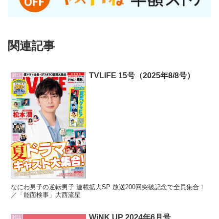
関連記事
TVLIFE 15号（2025年8/8号）
雑誌
なにわ男子の逆転男子 連載拡大SP 放送200回突破記念で全員集合！
／「能面検事」大西流星
WiNK UP 2024年6月号
雑誌