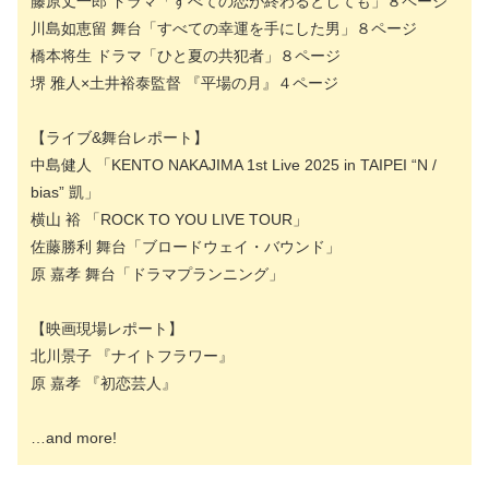
藤原丈一郎 ドラマ「すべての恋が終わるとしても」８ページ
川島如恵留 舞台「すべての幸運を手にした男」８ページ
橋本将生 ドラマ「ひと夏の共犯者」８ページ
堺 雅人×土井裕泰監督 『平場の月』４ページ
【ライブ&舞台レポート】
中島健人 「KENTO NAKAJIMA 1st Live 2025 in TAIPEI “N /
bias” 凱」
横山 裕 「ROCK TO YOU LIVE TOUR」
佐藤勝利 舞台「ブロードウェイ・バウンド」
原 嘉孝 舞台「ドラマプランニング」
【映画現場レポート】
北川景子 『ナイトフラワー』
原 嘉孝 『初恋芸人』
…and more!