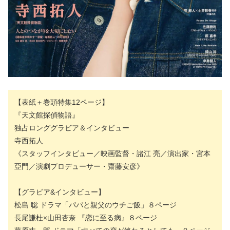
【表紙＋巻頭特集12ページ】
『天文館探偵物語』
独占ロンググラビア＆インタビュー
寺西拓人
《スタッフインタビュー／映画監督・諸江 亮／演出家・宮本
亞門／演劇プロデューサー・齋藤安彦》
【グラビア&インタビュー】
松島 聡 ドラマ「パパと親父のウチご飯」８ページ
長尾謙杜×山田杏奈 『恋に至る病』８ページ