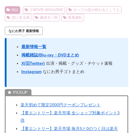
雑誌
J MOVIE MAGAZINE
すべての恋が終わるとしても
恋に至る病
藤原丈一郎
長尾謙杜
なにわ男子 最新情報
最新情報一覧
掲載雑誌/Blu-ray・DVDまとめ
X(旧Twitter)
出演・掲載・グッズ・チケット速報
Instagram
なにわ男子ゴトまとめ
楽天初めて限定2000円クーポンプレゼント
【要エントリー】楽天市場 全ショップ対象ポイント3
倍
【要エントリー】楽天市場 毎月5と0のつく日は楽天