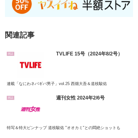
関連記事
TVLIFE 15号（2024年8/2号）
雑誌
連載「なにわネバギバ男子」vol.25 西畑大吾＆道枝駿佑
週刊女性 2024年2/6号
雑誌
特写＆特大ピンナップ 道枝駿佑 "オオカミ"との悶絶ショットも