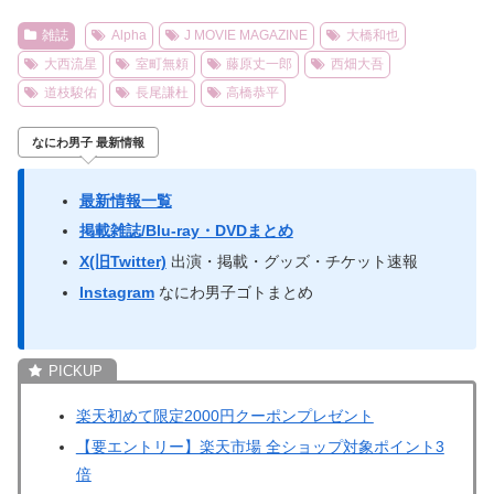
雑誌
Alpha
J MOVIE MAGAZINE
大橋和也
大西流星
室町無頼
藤原丈一郎
西畑大吾
道枝駿佑
長尾謙杜
高橋恭平
なにわ男子 最新情報
最新情報一覧
掲載雑誌/Blu-ray・DVDまとめ
X(旧Twitter)
出演・掲載・グッズ・チケット速報
Instagram
なにわ男子ゴトまとめ
楽天初めて限定2000円クーポンプレゼント
【要エントリー】楽天市場 全ショップ対象ポイント3
倍