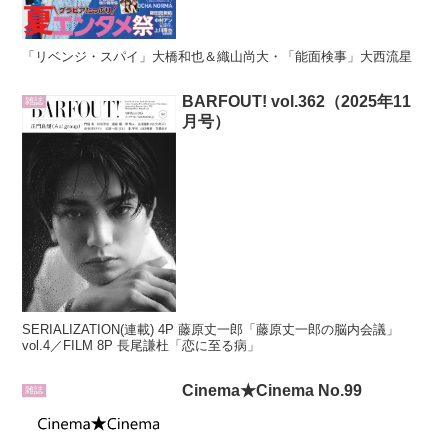
「リベンジ・スパイ」大橋和也＆織山尚大・「能面検事」大西流星
BARFOUT! vol.362（2025年11
雑誌
月号）
SERIALIZATION(連載) 4P 藤原丈一郎「藤原丈一郎の脳内会議」
vol.4／FILM 8P 長尾謙杜「恋に至る病」
Cinema★Cinema No.99
雑誌