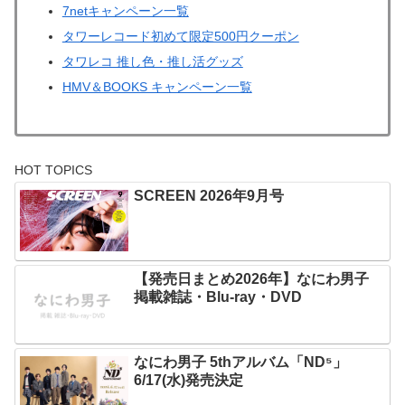
7netキャンペーン一覧
タワーレコード初めて限定500円クーポン
タワレコ 推し色・推し活グッズ
HMV＆BOOKS キャンペーン一覧
HOT TOPICS
SCREEN 2026年9月号
【発売日まとめ2026年】なにわ男子
掲載雑誌・Blu-ray・DVD
なにわ男子 5thアルバム「ND⁵」
6/17(水)発売決定