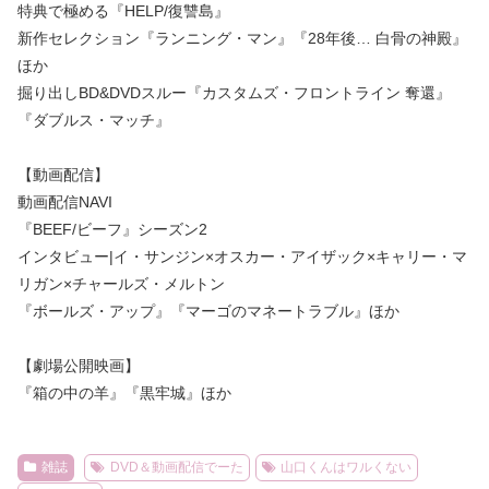
特典で極める『HELP/復讐島』
新作セレクション『ランニング・マン』『28年後… 白骨の神殿』
ほか
掘り出しBD&DVDスルー『カスタムズ・フロントライン 奪還』
『ダブルス・マッチ』
【動画配信】
動画配信NAVI
『BEEF/ビーフ』シーズン2
インタビュー|イ・サンジン×オスカー・アイザック×キャリー・マ
リガン×チャールズ・メルトン
『ボールズ・アップ』『マーゴのマネートラブル』ほか
【劇場公開映画】
『箱の中の羊』『黒牢城』ほか
雑誌
DVD＆動画配信でーた
山口くんはワルくない