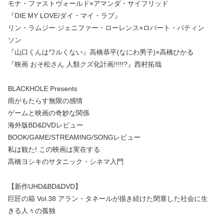
モナ・ファストヴォールド×アマンダ・サイフリッド
『DIE MY LOVE/ダイ・マイ・ラブ』
リン・ラムジー ジェニファー・ローレンス×ロバート・パティン
ソン
『山口くんはワルくない』高橋恭平(なにわ男子)×高橋ひかる
『映画 おそ松さん 人類クズ化計画!!!!!?』西村拓哉
BLACKHOLE Presents
雨がもたらす無限の感情
ゲームと映画の奇妙な関係
海外版BD&DVDレビュー
BOOK/GAME/STREAMING/SONGレビュー
私は観た! この映画は実在する
高橋ヨシキのサタニック・シネマ入門
【新作UHD&BD&DVD】
巨匠の箱 Vol.38 アラン・タネールが描き続けた閉塞した社会に生
きる人々の孤独