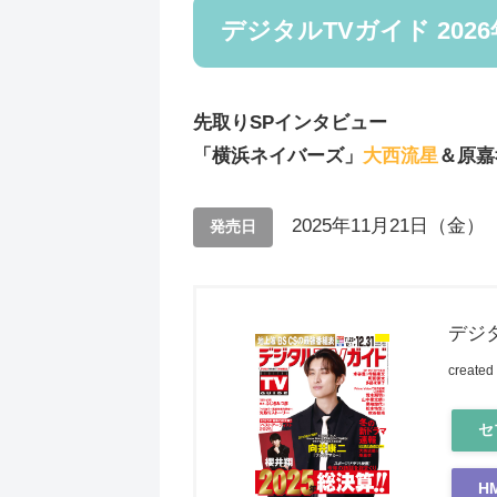
デジタルTVガイド 202
先取りSPインタビュー
「横浜ネイバーズ」
大西流星
＆原嘉
2025年11月21日（金）
発売日
デジタ
created
セ
H