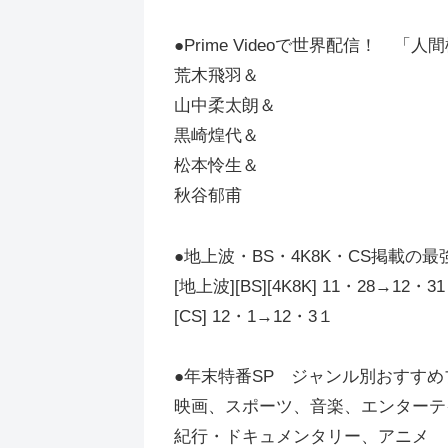
●Prime Videoで世界配信！ 「人
荒木飛羽＆
山中柔太朗＆
黒崎煌代＆
松本怜生＆
秋谷郁甫
●地上波・BS・4K8K・CS掲載の
[地上波][BS][4K8K] 11・28→12・31
[CS] 12・1→12・3１
●年末特番SP ジャンル別おすす
映画、スポーツ、音楽、エンターテ
紀行・ドキュメンタリー、アニメ