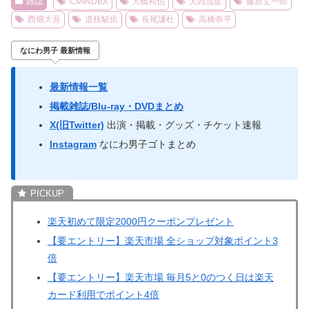
雑誌
CMINDEX
大橋和也
大西流星
藤原丈一郎
西畑大吾
道枝駿佑
長尾謙杜
高橋恭平
なにわ男子 最新情報
最新情報一覧
掲載雑誌/Blu-ray・DVDまとめ
X(旧Twitter)
出演・掲載・グッズ・チケット速報
Instagram
なにわ男子ゴトまとめ
楽天初めて限定2000円クーポンプレゼント
【要エントリー】楽天市場 全ショップ対象ポイント3
倍
【要エントリー】楽天市場 毎月5と0のつく日は楽天
カード利用でポイント4倍