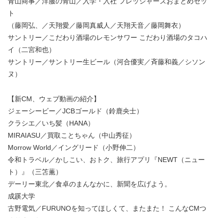
青山商事／洋服の青山／入学・入社 フレッシャーズおまとめセッ
ト
（藤岡弘、／天翔愛／藤岡真威人／天翔天音／藤岡舞衣）
サントリー／こだわり酒場のレモンサワー こだわり酒場のタコハ
イ（二宮和也）
サントリー／サントリー生ビール（河合優実／斉藤和義／シソン
ヌ）
【新CM、ウェブ動画の紹介】
ジェーシービー／JCBゴールド（鈴鹿央士）
クラシエ／いち髪（HANA）
MIRAIASU／買取ことちゃん（中山秀征）
Morrow World／イングリード（小野伸二）
令和トラベル／かしこい、おトク、旅行アプリ『NEWT（ニュー
ト）』（三笘薫）
デーリー東北／食卓のまんなかに、新聞を広げよう。
成蹊大学
古野電気／FURUNOを知ってほしくて、またまた！ こんなCMつ