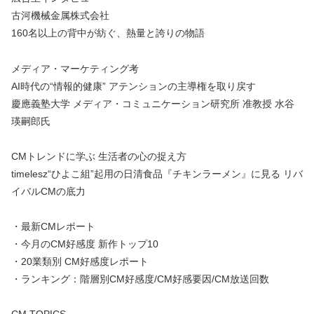
古河機械金属株式会社
160名以上の背中が紡ぐ、熱量と誇りの物語
メディア・マーケティング考
AI時代の“情報的健康” アテンションの主導権を取り戻す
慶應義塾大学 メディア・コミュニケーション研究所 准教授 水谷
瑛嗣郎氏
CMトレンドに学ぶ 生活者の心の捉え方
timelesz“ひよこ組”起用の日清食品『チキンラーメン』に見る リバ
イバルCMの底力
・最新CMレポート
・今月のCM好感度 新作トップ10
・20業類別 CM好感度レポート
・ランキング：階層別CM好感度/CM好感要因/CM放送回数