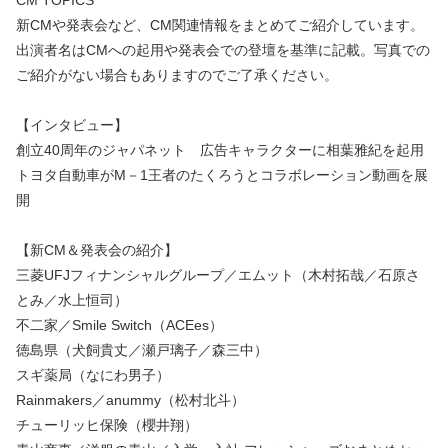
CM TOPICS
新CMや発表会など、CM関連情報をまとめてご紹介しています。
出演者名はCMへの起用や発表会での登壇を基準に記載。写真での
ご紹介がない場合もありますのでご了承ください。
【インタビュー】
創立40周年のジャパネット 広告キャラクターに相葉雅紀を起用
トヨタ自動車がM－1王者のたくろうとコラボレーション動画を展
開
【新CM＆発表会の紹介】
三菱UFJフィナンシャルグループ／エムット（木村拓哉／石原さ
とみ／水上恒司）
不二家／Smile Switch（ACEes）
徳島県（犬飼貴丈／瀬戸璃子／森三中）
スギ薬局（なにわ男子）
Rainmakers／anummy（松村北斗）
チューリッヒ保険（櫻井翔）