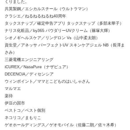
くりました。
共英製鋼／エシカルスチール（ウルトラマン）
クラシエ／ねるねるねるね40周年
タックスナップ／確定申告アプリ タックスナップ（多部未華子）
ナリス化粧品／by365 パウダリーUVクリーム（篠塚大輝）
シオノギヘルスケア／リンデロン Vs（山中柔太朗）
資生堂／アネッサ パーフェクトUV スキンケアジェル NB（長澤ま
さみ）
三菱電機エンジニアリング
iCUREX／NasaPure（ナザピュア）
DECENCIA／ディセンシア
ウィンポイント／ママとこどものはいしゃさん
マルマエ
楽待
伊豆の国市
ベストコ／ベスト個別
ネコリコ／まもりこ
ゲオホールディングス／ゲオモバイル（佐藤二朗／佐々木希）