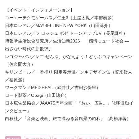
【イベント・インフォメーション】
コーエーテクモゲームス／仁王3（土屋太鳳／本郷奏多）
日本ロレアル／MAYBELLINE NEW YORK（山田涼介）
日本ロレアル／ラ ロッシュ ポゼ トーンアップUV（長尾謙杜）
博報堂生活総合研究所／生活知新2026 「感情ミュート社会 ―
出さない時代の新欲求｣
レゴジャパン／レゴ ぜんぶ、かなえよう！どうぶつキャンペーン
（佐久間大介）
キリンビール／一番搾り 限定春示温インキデザイン缶（賀来賢人
／福原遥）
ワークマン／MEDiHEAL（武井壮／吉田沙保里）
ロート製薬／Obagi（山田涼介）
日本広告業協会／JAAA75周年企画「『おい、広告。』叱咤激励イ
ンタビュー」
白秋社／『音楽と映画、旅で温ねる音風景の昭和』（髙橋洋著）