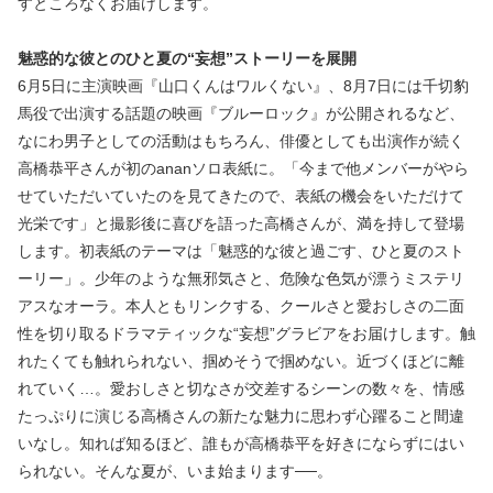
すところなくお届けします。
魅惑的な彼とのひと夏の“妄想”ストーリーを展開
6月5日に主演映画『山口くんはワルくない』、8月7日には千切豹
馬役で出演する話題の映画『ブルーロック』が公開されるなど、
なにわ男子としての活動はもちろん、俳優としても出演作が続く
高橋恭平さんが初のananソロ表紙に。「今まで他メンバーがやら
せていただいていたのを見てきたので、表紙の機会をいただけて
光栄です」と撮影後に喜びを語った高橋さんが、満を持して登場
します。初表紙のテーマは「魅惑的な彼と過ごす、ひと夏のスト
ーリー」。少年のような無邪気さと、危険な色気が漂うミステリ
アスなオーラ。本人ともリンクする、クールさと愛おしさの二面
性を切り取るドラマティックな“妄想”グラビアをお届けします。触
れたくても触れられない、掴めそうで掴めない。近づくほどに離
れていく…。愛おしさと切なさが交差するシーンの数々を、情感
たっぷりに演じる高橋さんの新たな魅力に思わず心躍ること間違
いなし。知れば知るほど、誰もが高橋恭平を好きにならずにはい
られない。そんな夏が、いま始まります──。