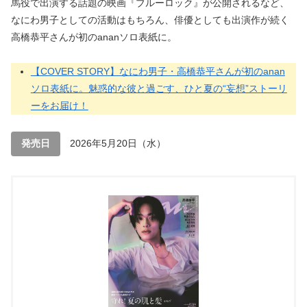
馬役で出演する話題の映画『ブルーロック』が公開されるなど、
なにわ男子としての活動はもちろん、俳優としても出演作が続く
高橋恭平さんが初のananソロ表紙に。
【COVER STORY】なにわ男子・高橋恭平さんが初のanan
ソロ表紙に。魅惑的な彼と過ごす、ひと夏の“妄想”ストーリ
ーをお届け！
発売日
2026年5月20日（水）