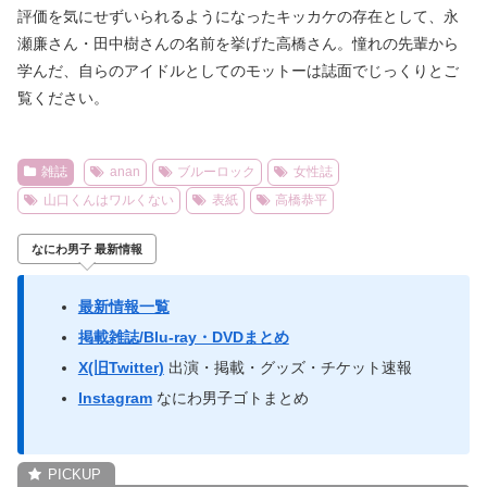
評価を気にせずいられるようになったキッカケの存在として、永
瀬廉さん・田中樹さんの名前を挙げた高橋さん。憧れの先輩から
学んだ、自らのアイドルとしてのモットーは誌面でじっくりとご
覧ください。
雑誌
anan
ブルーロック
女性誌
山口くんはワルくない
表紙
高橋恭平
なにわ男子 最新情報
最新情報一覧
掲載雑誌/Blu-ray・DVDまとめ
X(旧Twitter)
出演・掲載・グッズ・チケット速報
Instagram
なにわ男子ゴトまとめ