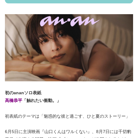
初のananソロ表紙
高橋恭平
「触れたい衝動。」
初表紙のテーマは「魅惑的な彼と過ごす、ひと夏のストーリー」
6月5日に主演映画『山口くんはワルくない』、8月7日には千切豹