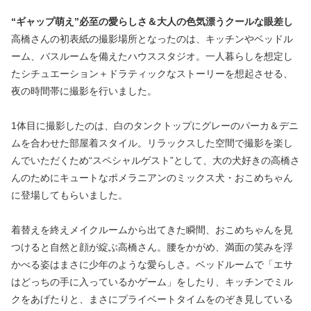
“ギャップ萌え”必至の愛らしさ＆大人の色気漂うクールな眼差し
高橋さんの初表紙の撮影場所となったのは、キッチンやベッドル
ーム、バスルームを備えたハウススタジオ。一人暮らしを想定し
たシチュエーション＋ドラティックなストーリーを想起させる、
夜の時間帯に撮影を行いました。
1体目に撮影したのは、白のタンクトップにグレーのパーカ＆デニ
ムを合わせた部屋着スタイル。リラックスした空間で撮影を楽し
んでいただくため“スペシャルゲスト”として、大の犬好きの高橋さ
んのためにキュートなポメラニアンのミックス犬・おこめちゃん
に登場してもらいました。
着替えを終えメイクルームから出てきた瞬間、おこめちゃんを見
つけると自然と顔が綻ぶ高橋さん。腰をかがめ、満面の笑みを浮
かべる姿はまさに少年のような愛らしさ。ベッドルームで「エサ
はどっちの手に入っているかゲーム」をしたり、キッチンでミル
クをあげたりと、まさにプライベートタイムをのぞき見している