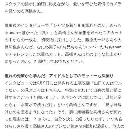
スタッフの指示に的確に応えながら、憂いを帯びた表情でカメラ
を見つめる高橋さん。
撮影後のインタビューで「シャツを着たまま濡れたのが、めっち
ゃananっぽかった（笑）」と高橋さんが感想を述べたこのカット
の中からの一枚を、初表紙に採用しました。藤原丈一郎さんや大
橋和也さんなど、なにわ男子の“お兄ちゃん”メンバーたちもanan
でチャレンジした水濡れカット。高橋さんはどのような仕上がり
になったのか…？ 期待してお待ちください。
憧れの先輩から学んだ、アイドルとしてのモットーも深掘り
インタビューでは6月5日に公開される主演映画『山口くんはワル
くない』の見どころはもちろん、特集に合わせて自身の肌と髪に
対するこだわりも伺いました。スキンケアに関しては、以前と変
わらず「水道水で洗うだけ」という高橋さんですが、「夏は日焼
け止めを塗るようになった」そう。肌に無頓着な高橋さんが変わ
った理由とは…？ さらに、自分を決して繕ったりせず、いつも自
分らしさを貫く高橋さんの“ブレない強さ”の秘訣も深掘り。他人の