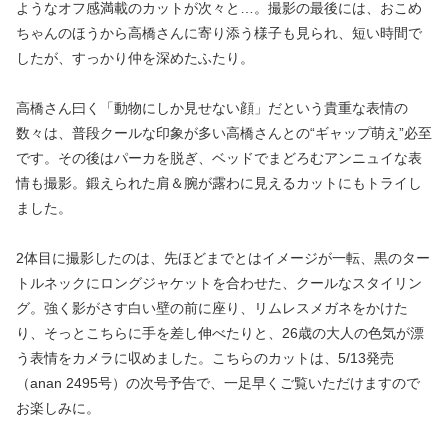
ようなオフ感満載のカットが次々と…。撮影の最後には、おこめ
ちゃんのほうから高橋さんに寄り添う様子も見られ、短い時間で
したが、すっかり仲を深めたふたり。
高橋さん曰く「動物にしか見せない顔」だという貴重な表情の
数々は、普段クールな印象が多い高橋さんとの“ギャップ萌え”必至
です。その後はパーカを脱ぎ、ベッドでまどろむアンニュイな表
情も撮影。鍛えられた肩＆腕が露わに見えるカットにもトライし
ました。
2体目に撮影したのは、先ほどまでとはイメージが一転、黒のター
トルネックにロングジャケットを合わせた、クールなスタイリン
グ。強く影がさす白い壁の前に座り、リムレスメガネをかけた
り、そっとこちらに手を差し伸べたりと、26歳の大人の色気が漂
う表情をカメラに収めました。こちらのカットは、5/13発売
（anan 2495号）の次号予告で、一足早くご覧いただけますので
お楽しみに。