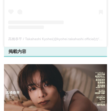
高橋恭平 / Takahashi Kyohei(@kyohei.takahashi.official)がシェアした投稿
掲載内容