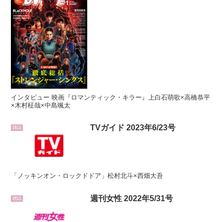
インタビュー 映画『ロマンティック・キラー』上白石萌歌×高橋恭平
×木村柾哉×中島颯太
TVガイド 2023年6/23号
雑誌
「ノッキンオン・ロックドドア」松村北斗×西畑大吾
週刊女性 2022年5/31号
雑誌