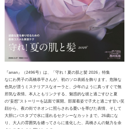
『anan』（2496号）は、「守れ！夏の肌と髪 2026」特集
なにわ男子の高橋恭平さんが、初のソロ表紙を飾ります。危険な
色気が漂うミステリアスなオーラと、少年のように真っすぐで無
邪気な表情。本人ともリンクする、魅惑的な彼と過ごすひと夏
の“妄想”ストーリーを誌面で展開。部屋着姿で子犬と過ごす甘い笑
顔から、夜の街でネオンに照らされる憂いを帯びた表情、そして
大胆にバスタブで水に濡れるセクシーなカットまで。26歳にな
り、大人の雰囲気を纏ってさらに進化した、高橋さんの魅力を余