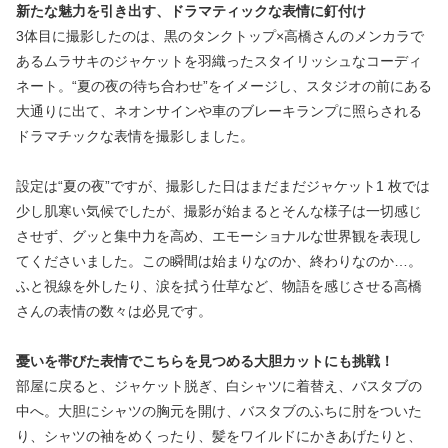
新たな魅力を引き出す、ドラマティックな表情に釘付け
3体目に撮影したのは、黒のタンクトップ×高橋さんのメンカラで
あるムラサキのジャケットを羽織ったスタイリッシュなコーディ
ネート。“夏の夜の待ち合わせ”をイメージし、スタジオの前にある
大通りに出て、ネオンサインや車のブレーキランプに照らされる
ドラマチックな表情を撮影しました。
設定は“夏の夜”ですが、撮影した日はまだまだジャケット1 枚では
少し肌寒い気候でしたが、撮影が始まるとそんな様子は一切感じ
させず、グッと集中力を高め、エモーショナルな世界観を表現し
てくださいました。この瞬間は始まりなのか、終わりなのか…。
ふと視線を外したり、涙を拭う仕草など、物語を感じさせる高橋
さんの表情の数々は必見です。
憂いを帯びた表情でこちらを見つめる大胆カットにも挑戦！
部屋に戻ると、ジャケット脱ぎ、白シャツに着替え、バスタブの
中へ。大胆にシャツの胸元を開け、バスタブのふちに肘をついた
り、シャツの袖をめくったり、髪をワイルドにかきあげたりと、