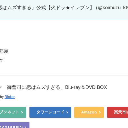
はムズすぎる」公式【火ドラ★イレブン】 (@koimuzu_kt
部屋
グ
「御曹司に恋はムズすぎる」Blu-ray＆DVD BOX
 by
Rinker
ブンネット
タワーレコード
Amazon
楽天市
MV＆BOOKS