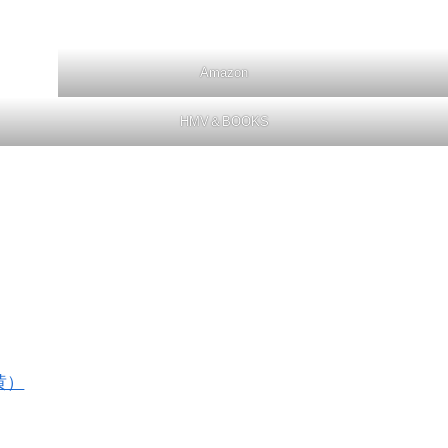
Amazon
HMV＆BOOKS
黄）