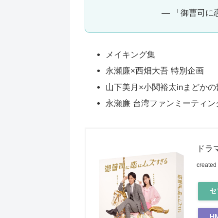
— 「御曹司に恋
メイキング集
永瀬廉×西畑大吾 特別企画
山下美月×小関裕太inまどかの
永瀬廉 台湾ファンミーティン
ドラマ
created
セ
H