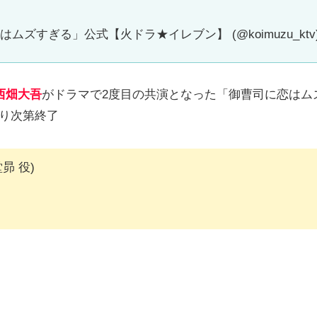
ムズすぎる」公式【火ドラ★イレブン】 (@koimuzu_ktv
西畑大吾
がドラマで2度目の共演となった「御曹司に恋はム
り次第終了
堂昴 役)