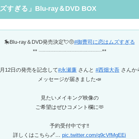
ぎる」Blu-ray＆DVD BOX
🎠Blu-ray＆DVD発売決定💘🤨
#御曹司に恋はムズすぎる
** ┈┈┈┈┈┈┈┈┈┈┈┈**
9月12日の発売を記念して
#永瀬廉
さんと
#西畑大吾
さんか
メッセージが届きました📣
見たいメイキング映像の
ご希望はぜひコメント欄に🫶
予約受付中です‼︎
詳しくはこちら🔗…
pic.twitter.com/q9cVfMgEEi