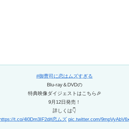
#御曹司に恋はムズすぎる
Blu-ray＆DVDの
特典映像ダイジェストはこちら🎉
9月12日発売！
詳しくは👇
https://t.co/4l0Dm3IF2d
#恋ムズ
pic.twitter.com/9mpVyAbV6