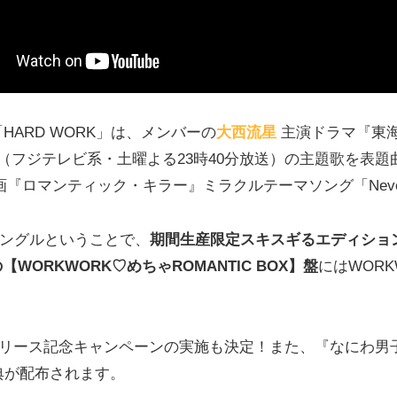
HARD WORK」は、メンバーの
大西流星
主演ドラマ『東海
１』（フジテレビ系・土曜よる23時40分放送）の主題歌を表題
『ロマンティック・キラー』ミラクルテーマソング「Never R
シングルということで、
期間生産限定スキスギるエディショ
ORKWORK♡めちゃROMANTIC BOX】盤
にはWOR
記念キャンペーンの実施も決定！また、『なにわ男子 1st DO
典が配布されます。