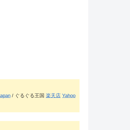
apan
/ ぐるぐる王国
楽天店
Yahoo