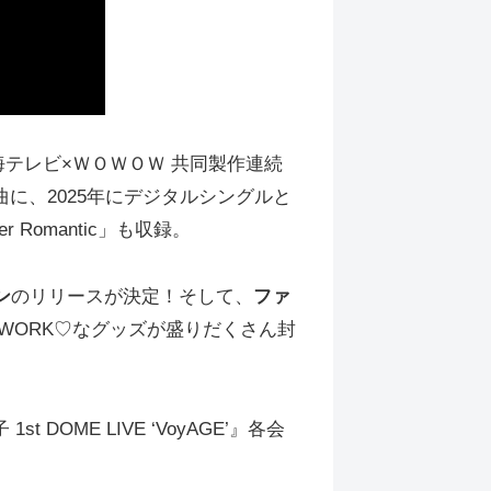
テレビ×ＷＯＷＯＷ 共同製作連続
曲に、2025年にデジタルシングルと
omantic」も収録。
ン
のリリースが決定！そして、
ファ
KWORK♡なグッズが盛りだくさん封
ME LIVE ‘VoyAGE’』各会